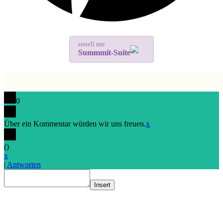
erstell mit
Summmit-Suite
0
Über ein Kommentar würden wir uns freuen.
x
(
)
x
|
Antworten
Insert