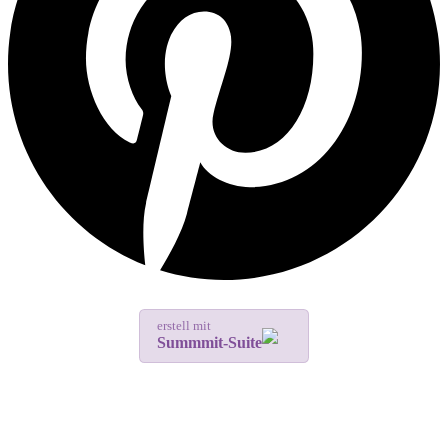
erstell mit
Summmit-Suite